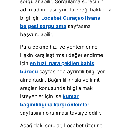
sorgulanabilir. Sorgulama sürecinin
adım adım nasıl yürütüleceği hakkında
bilgi için
Locabet Curaçao lisans
belgesi sorgulama
sayfasına
başvurulabilir.
Para çekme hızı ve yöntemlerine
ilişkin karşılaştırmalı değerlendirme
için
en hızlı para çekilen bahis
bürosu
sayfasında ayrıntılı bilgi yer
almaktadır. Bağımlılık riski ve limit
araçları konusunda bilgi almak
isteyenler için ise
kumar
bağımlılığına karşı önlemler
sayfasının okunması tavsiye edilir.
Aşağıdaki sorular, Locabet üzerine