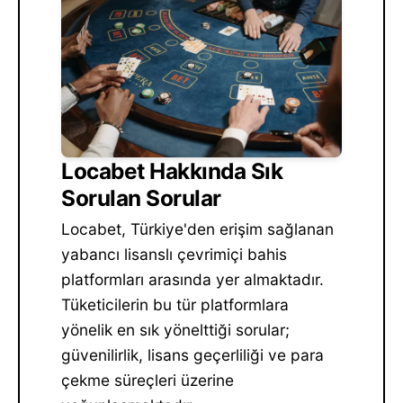
Locabet Hakkında Sık
Sorulan Sorular
Locabet, Türkiye'den erişim sağlanan
yabancı lisanslı çevrimiçi bahis
platformları arasında yer almaktadır.
Tüketicilerin bu tür platformlara
yönelik en sık yönelttiği sorular;
güvenilirlik, lisans geçerliliği ve para
çekme süreçleri üzerine