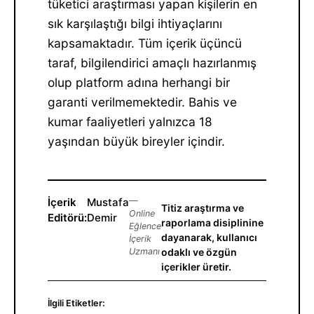
tüketici araştırması yapan kişilerin en
sık karşılaştığı bilgi ihtiyaçlarını
kapsamaktadır. Tüm içerik üçüncü
taraf, bilgilendirici amaçlı hazırlanmış
olup platform adına herhangi bir
garanti verilmemektedir. Bahis ve
kumar faaliyetleri yalnızca 18
yaşından büyük bireyler içindir.
İçerik
Mustafa
—
Titiz araştırma ve
Online
Editörü:
Demir
raporlama disiplinine
Eğlence
dayanarak, kullanıcı
İçerik
Uzmanı
odaklı ve özgün
içerikler üretir.
İlgili Etiketler: