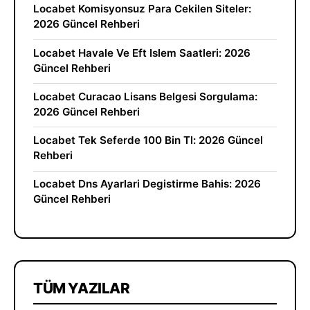
Locabet Komisyonsuz Para Cekilen Siteler:
2026 Güncel Rehberi
Locabet Havale Ve Eft Islem Saatleri: 2026
Güncel Rehberi
Locabet Curacao Lisans Belgesi Sorgulama:
2026 Güncel Rehberi
Locabet Tek Seferde 100 Bin Tl: 2026 Güncel
Rehberi
Locabet Dns Ayarlari Degistirme Bahis: 2026
Güncel Rehberi
TÜM YAZILAR