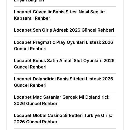
Locabet Güvenilir Bahis Sitesi Nasıl Seçilir:
Kapsamlı Rehber
Locabet Son Giriş Adresi: 2026 Güncel Rehberi
Locabet Pragmatic Play Oyunlari Listesi: 2026
Güncel Rehberi
Locabet Bonus Satin Almali Slot Oyunlari: 2026
Güncel Rehberi
Locabet Dolandirici Bahis Siteleri Listesi: 2026
Güncel Rehberi
Locabet Mac Satanlar Gercek Mi Dolandirici:
2026 Güncel Rehberi
Locabet Global Casino Sirketleri Turkiye Giriş:
2026 Güncel Rehberi