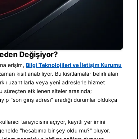
Neden Değişiyor?
ına erişim,
Bilgi Teknolojileri ve İletişim Kurumu
man kısıtlanabiliyor. Bu kısıtlamalar belirli alan
arklı uzantılarla veya yeni adreslerle hizmet
süreçten etkilenen siteler arasında;
ayıp "son giriş adresi" aradığı durumlar oldukça
ullanıcı tarayıcısını açıyor, kayıtlı yer imini
s genelde "hesabıma bir şey oldu mu?" oluyor.