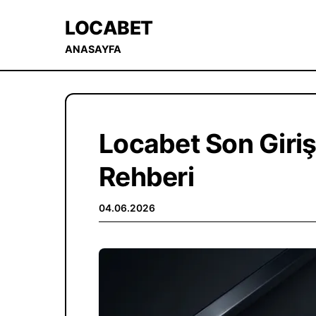
LOCABET
ANASAYFA
Locabet Son Giri
Rehberi
04.06.2026