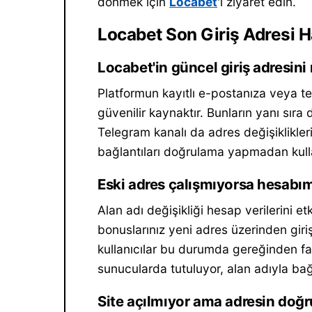
dönmek için
Locabet
'i ziyaret edin.
Locabet Son Giriş Adresi H
Locabet'in güncel giriş adresini 
Platformun kayıtlı e-postanıza veya t
güvenilir kaynaktır. Bunların yanı sır
Telegram kanalı da adres değişiklikle
bağlantıları doğrulama yapmadan kull
Eski adres çalışmıyorsa hesabı
Alan adı değişikliği hesap verilerini e
bonuslarınız yeni adres üzerinden gir
kullanıcılar bu durumda gereğinden faz
sunucularda tutuluyor, alan adıyla bağl
Site açılmıyor ama adresin doğ