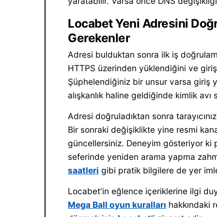
yaratabilir. Varsa önce DNS değişikliğ
Locabet Yeni Adresini Doğ
Gerekenler
Adresi bulduktan sonra ilk iş doğrula
HTTPS üzerinden yüklendiğini ve giri
Şüphelendiğiniz bir unsur varsa giriş 
alışkanlık haline geldiğinde kimlik avı s
Adresi doğruladıktan sonra tarayıcınıza
Bir sonraki değişiklikte yine resmi kan
güncellersiniz. Deneyim gösteriyor ki 
seferinde yeniden arama yapma zahmet
saatleri
gibi pratik bilgilere de yer iml
Locabet'in eğlence içeriklerine ilgi d
Mega Ball oyun kuralları
hakkındaki r