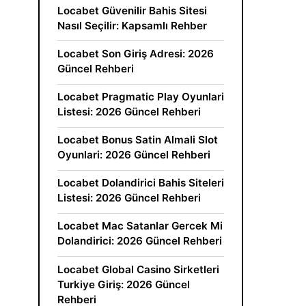
Locabet Güvenilir Bahis Sitesi
Nasıl Seçilir: Kapsamlı Rehber
Locabet Son Giriş Adresi: 2026
Güncel Rehberi
Locabet Pragmatic Play Oyunlari
Listesi: 2026 Güncel Rehberi
Locabet Bonus Satin Almali Slot
Oyunlari: 2026 Güncel Rehberi
Locabet Dolandirici Bahis Siteleri
Listesi: 2026 Güncel Rehberi
Locabet Mac Satanlar Gercek Mi
Dolandirici: 2026 Güncel Rehberi
Locabet Global Casino Sirketleri
Turkiye Giriş: 2026 Güncel
Rehberi